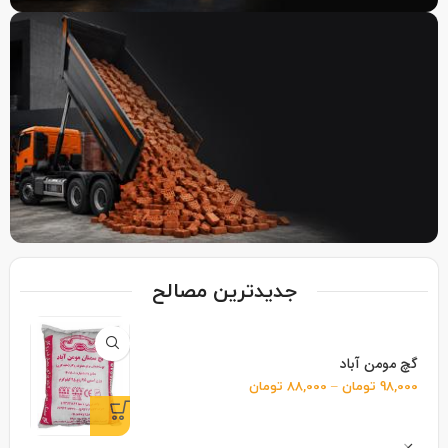
خرید جزئی
ارسال جزئی فقط در
استان البرز
خرید عمده مصالح
جدیدترین مصالح
ارسال به سراسر کشور
گچ مومن آباد
98,000
تومان
–
88,000
تومان