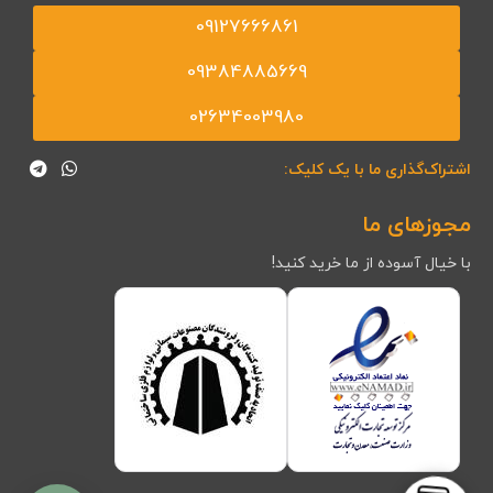
09127666861
09384885669
02634003980
اشتراک‌گذاری ما با یک کلیک:
مجوزهای ما
با خیال آسوده از ما خرید کنید!
ارسال